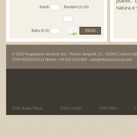
piante, 
Adulti
Bambini (3-16)
natura e t
Baby (0-3)
© 2010
Rugapiana Vacanze Snc
-
Piazza Sergardi, 21
-
52044
Cortona
(
A
P.IVA 00369310511
Mobile
+39.329.2312966
-
info@villasincortona.com
Villa Santa Maria
Villa Caselle
Villa Olea
C