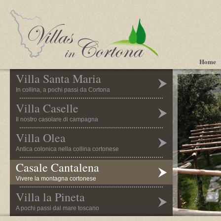
Home
Villa Santa Maria
In collina, a pochi passi da Cortona
Villa Caselle
Il nostro casolare di campagna
Villa Olea
Antica colonica nella collina cortonese
Casale Cantalena
Vivere la montagna cortonese
Villa la Pineta
A pochi passi dal mare toscano